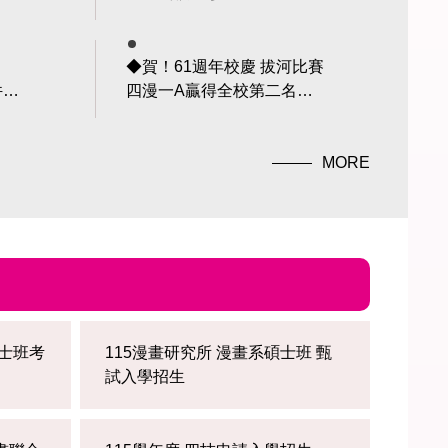
模型公開賽—第4屆台中威
逸暨全國科幻盃聯賽 榮獲
原型組入圍
◆賀！61週年校慶 拔河比賽
件比
四漫一A贏得全校第二名，
四漫一D贏得全校第三名！
芮同
MORE
碩士班考
115漫畫研究所 漫畫系碩士班 甄
試入學招生