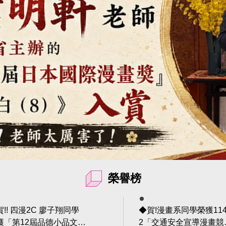
榮譽榜
!! 四漫2C 廖子翔同學
◆賀!漫畫系同學榮獲114
獲「第12屆品德小品文」
2「交通安全宣導漫畫競