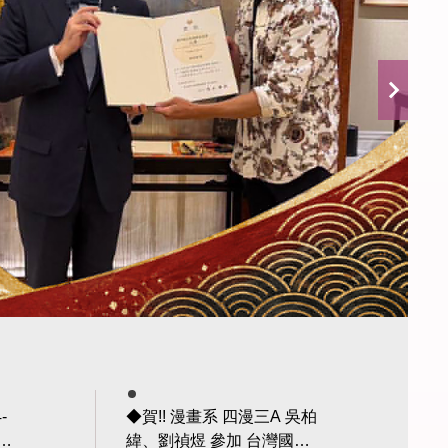
-
◆賀!! 漫畫系 四漫三A 吳柏
緯、劉禎煜 參加 台灣國際