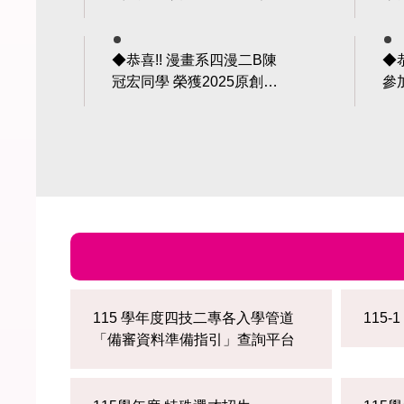
學獲獎名單
第
◆恭喜!! 漫畫系四漫二B陳
◆
冠宏同學 榮獲2025原創手
參
繪漫畫大賽-大專社會組入選
場體驗
作品[最後的衝刺]
獲
115 學年度四技二專各入學管道
115-
「備審資料準備指引」查詢平台