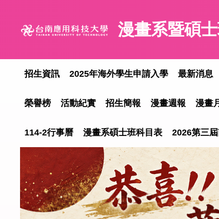
跳
到
漫畫系暨碩士
主
要
內
容
招生資訊
2025年海外學生申請入學
最新消息
區
榮譽榜
活動紀實
招生簡報
漫畫週報
漫畫
114-2行事曆
漫畫系碩士班科目表
2026第