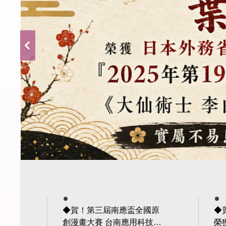
◆賀！第三屆南應盃全國原
◆賀
創漫畫大賽 台南應用科技大
榮