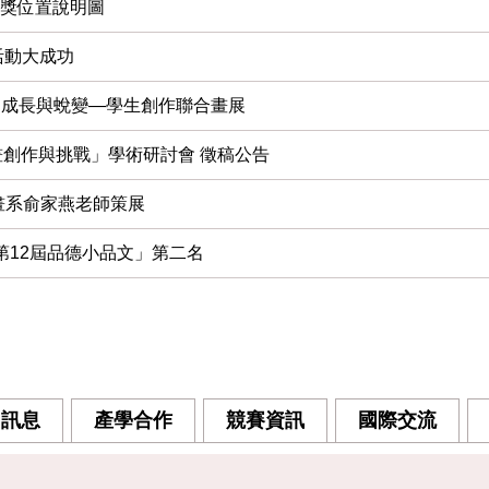
頒獎位置說明圖
活動大成功
 better 成長與蛻變—學生創作聯合畫展
漫畫創作與挑戰」學術研討會 徵稿公告
漫畫系俞家燕老師策展
獲「第12屆品德小品文」第二名
習訊息
產學合作
競賽資訊
國際交流