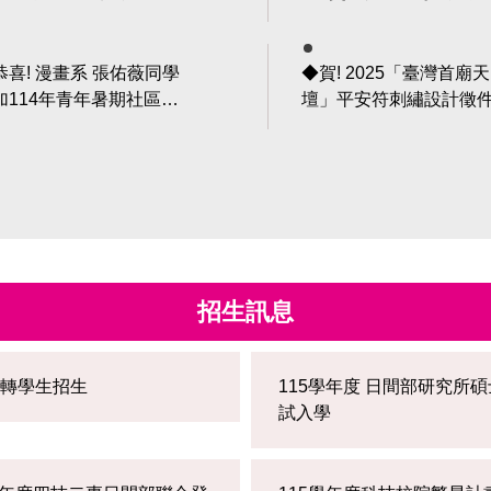
二名
賽」6項得獎佳績
恭喜! 漫畫系 張佑薇同學
◆賀! 2025「臺灣首廟天
加114年青年暑期社區職
壇」平安符刺繡設計徵
計畫 全國成果競賽榮
賽 廖恩嵐同學得到優勝 張
 評審獎
佑薇同學得到入選 李淑
學得到入選
招生訊息
1 轉學生招生
115學年度 日間部研究所
試入學