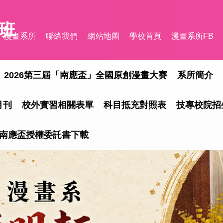
班
漫畫系所
聯絡我們
網站地圖
學校首頁
漫畫系所FB
2026第三屆「南應盃」全國原創漫畫大賽
系所簡介
月刊
校外實習相關表單
科目抵充對照表
技專校院招
三屆南應盃授權委託書下載